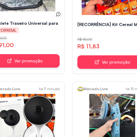
lete Traseiro Universal para Manutenção de Moto com Suporte p
0 Pro
[RECORRÊNCIA] Kit Cereal M
CORREML
9,00
R$ 18,00
91,00
R$ 11,83
Ver promoção
Ver promoção
rcado Livre
Mercado Livre
há 11 minutos
há 15 