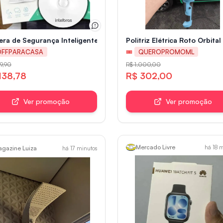
ra de Segurança Inteligente Intelbras iM3 C Branca
Politriz Elétrica Roto Orbit
OFFPARACASA
🎟
QUEROPROMOML
9,90
R$ 1.000,00
138,78
R$ 302,00
Ver promoção
Ver promoção
Mercado Livre
há 18 
gazine Luiza
há 17 minutos