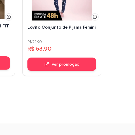
FIT 5 AMOLED 1.82\" Roxo
00W
Lovito Conjunto de Pijama Feminino Longo Estampa
R$ 72,90
R$ 53,90
Ver promoção