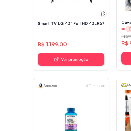
Cava
Smart TV LG 43" Full HD 43LR6700PSA HDR1
🎟
R$ 29
R$ 
R$ 1.199,00
Ver promoção
Me
Amazon
há 11 minutos