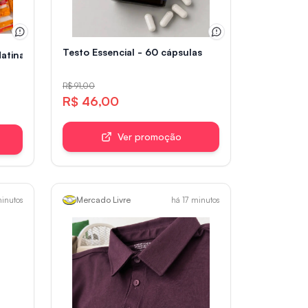
ara Balança
Testo Essencial - 60 cápsulas
atinal Chocolate Nescau 210g + Snow Flakes 230g
R$ 91,00
R$ 46,00
Ver promoção
Mercado Livre
minutos
há 17 minutos