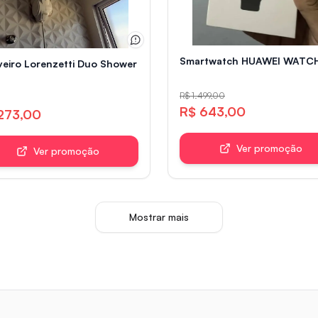
Smartwatch HUAWEI WATCH 
eiro Lorenzetti Duo Shower Quadra Multitemperatura 110V 55
R$ 1.499,00
R$ 643,00
273,00
Ver promoção
Ver promoção
Mostrar mais