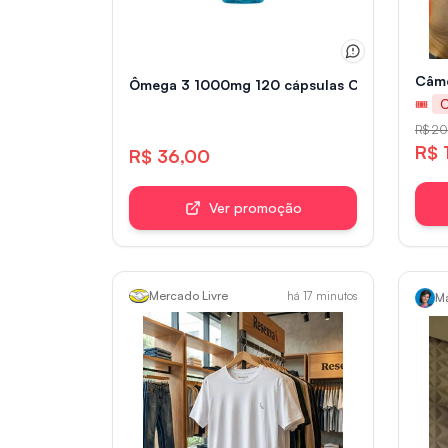
Câme
Ômega 3 1000mg 120 cápsulas Catarinense
🎟
R$ 20
R$ 
R$ 36,00
Ver promoção
Mercado Livre
há 17 minutos
Ma