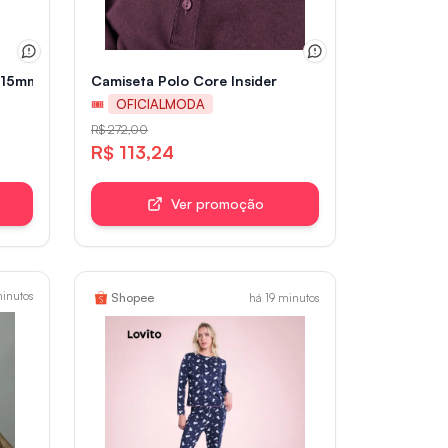
al 15mm 5 e 6 Pol 1600W - Dobevi
Camiseta Polo Core Insider
🎟
OFICIALMODA
R$ 272,00
R$ 113,24
Ver promoção
minutos
Shopee
há 19 minutos